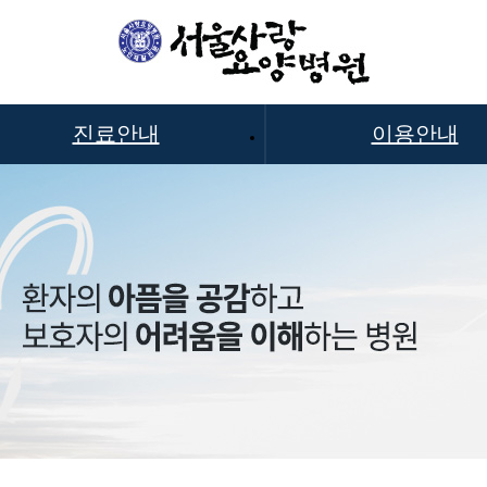
진료안내
이용안내
주요 질환
입원대상
재활프로그램
입퇴원안내
증명서류안내
비급여안내