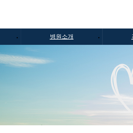
병원소개
인사말
주
비전과 미션
재
의료진 현황
찾아오시는 길