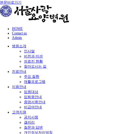
본문바로가기
HOME
Contact us
Admin
병원소개
인사말
비전과 미션
의료진 현황
찾아오시는 길
진료안내
주요 질환
재활프로그램
이용안내
입원대상
입퇴원안내
증명서류안내
비급여안내
고객지원
공지사항
갤러리
질문과 답변
개인정보처리방침