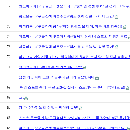
77
벳모아티비 | ✅구글검색 벳모아티비✅놓치면 평생 후회! 전 경기 100% 
76
링크모음 | ✅구글검색 빠른주소✅링크 찾아 삼만리? 이제 그만!
75
먹튀검증 | ✅구글검색 꽁타✅먹튀 당하고 울지 마, 지금 바로 검증해!
74
야르티비 | ✅구글검색 벳모아티비✅결제창 닫아라! 스포츠 전 경기 무료
73
야동티비 | ✅구글검색 빠른주소✅참지 말고 오늘 밤, 맘껏 풀어!
72
비아그라 계열 제품 비교이 필요하다면 효과만 보지 말고 체질과 복용 
71
성인약국에서 알아보는 성 기능 관리 방법
70
남성 기능 저하 고민, 지금부터 관리가 필요합니다
69
[해외 스포츠 중계] 무료 고화질 실시간 스트리밍은 '통티비' 하나로 끝!
68
test
67
단 한 순간도 놓칠 수 없는 짜릿한 승부!
66
스포츠 무료중계 | ✅구글검색 벳모아티비✅시간 도둑 잡았다 퇴근 후가 
65
야코레드 | ✅구글검색 빠른주소✅운영자도 미쳤다! 3분 뒤 영원히 삭제