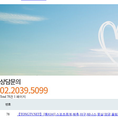
Total 78건
1 페이지
번호
78
【TONGTV.NET】 [통티비] 스포츠중계,해축,야구,테니스,풋살,양궁,올